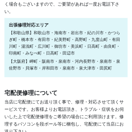
く場合もございますので、ご要望があれば一度お電話下さ
い。
出張修理対応エリア
【和歌山県】和歌山市・海南市・岩出市・紀の川市・かつら
ぎ町・橋本市・有田市・紀美野町・高野町・九度山町・有田
川町・湯浅町・広川町・御坊市・美浜町・日高町・由良町・
印南町・みなべ町・日高町・田辺市
【大阪府】岬町・阪南市・泉南市・河内長野市・泉南市・泉
佐野市・貝塚市・岸和田市・泉南市・泉大津市・田尻町
宅配便修理について
当店に宅配便にてお送り頂く事で、修理・対応させて頂くサ
ービスです。お客様よりお電話頂き、トラブル・症状をお伺
いした上で宅配便修理をご希望の場合にご利用頂けます。修
理するパソコンを段ボール等に梱包し、宅配便にて当店にお
送り下さい。